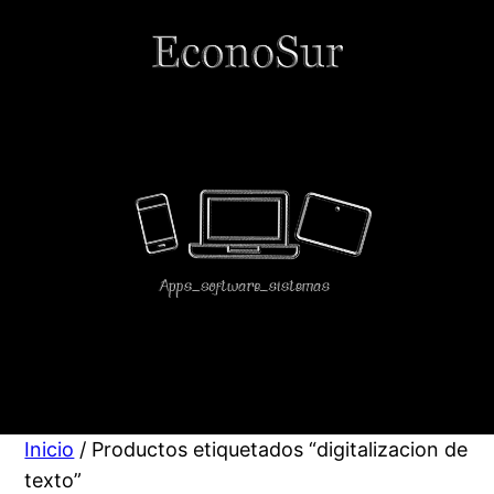
Saltar
al
contenido
Inicio
/ Productos etiquetados “digitalizacion de
texto”